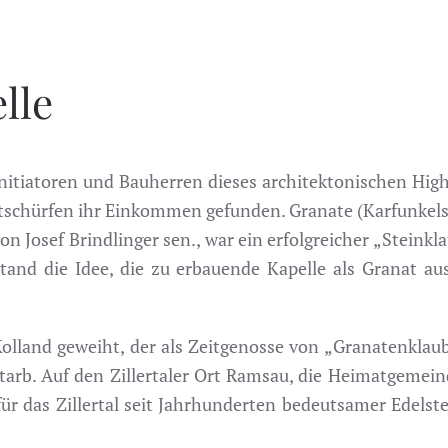
lle
 Initiatoren und Bauherren dieses architektonischen Hig
tschürfen ihr Einkommen gefunden. Granate (Karfunkelstei
on Josef Brindlinger sen., war ein erfolgreicher „Steinkla
tand die Idee, die zu erbauende Kapelle als Granat au
Kolland geweiht, der als Zeitgenosse von „Granatenklau
starb. Auf den Zillertaler Ort Ramsau, die Heimatgemein
 für das Zillertal seit Jahrhunderten bedeutsamer Edelst